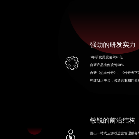
业
务
优
势
强劲的研发实力
3年研发用度凌驾40亿
自研产品比例凌驾50%
自研《热血传奇》、《传奇天下》
构建研运中台，买通营业相同壁
敏锐的前沿结构
推出一站式云游戏运营管理服务