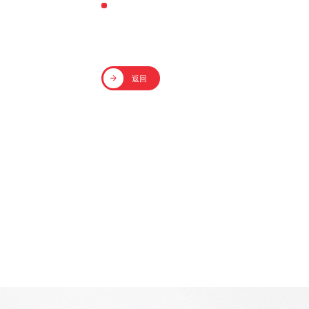
互
联
网
游
戏
产
业
返回