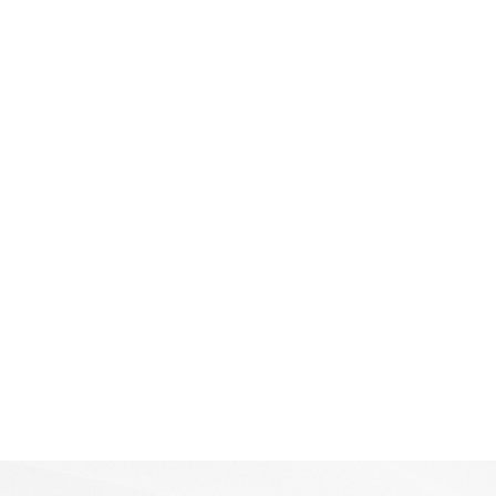
100
200
+
+