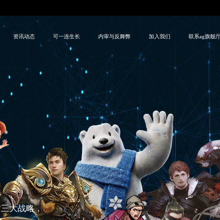
资讯动态
可一连生长
内审与反舞弊
加入我们
联系ag旗舰
”三大战略，