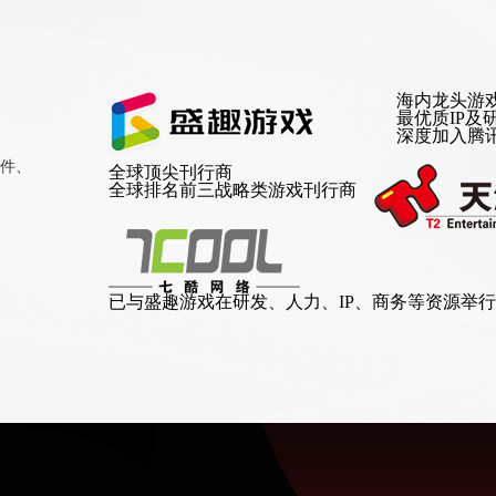
海内龙头游
最优质IP及
深度加入腾
件、
全球顶尖刊行商
全球排名前三战略类游戏刊行商
已与盛趣游戏在研发、人力、IP、商务等资源举