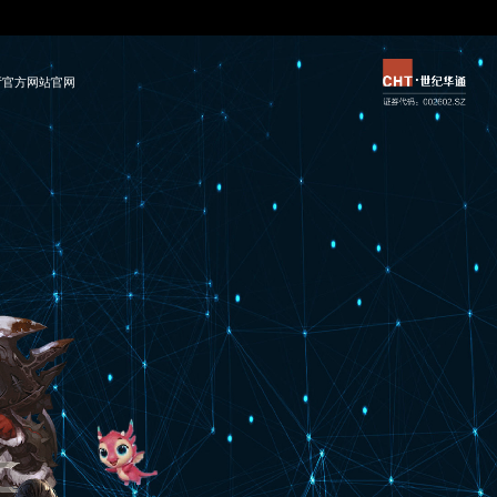
厅官方网站官网